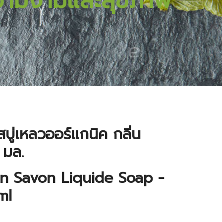
วามงามและสุขภาพ
บู่เหลวออร์แกนิค กลิ่น
 มล.
in Savon Liquide Soap -
ml