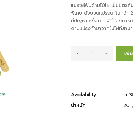
แปรงสีฟันด้ามไม้ไผ่ เป็นมิตรกั
พิเศษ ด้วยขนแปรงนาโนกว่า 2 หมื
มีปัญหาเหงือก - ผู้ที่ต้องก
ด้ามแปรงทำมาจากไม้ไผ่ที่สา
-
+
เพิ
Availability
In S
น้ำหนัก
20 g