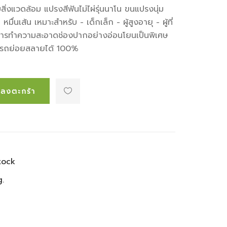
บสิ่งแวดล้อม แปรงสีฟันไม่ไผ่รุ่นนาโน ขนแปรงนุ่ม
่นเส้น เหมาะสำหรับ - เด็กเล็ก - ผู้สูงอายุ - ผู้ที่
ารการทำความสะอาดช่องปากอย่างอ่อนโยนเป็นพิเศษ
มารถย่อยสลายได้ 100%
่มลงตะกร้า
tock
.